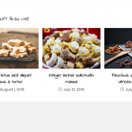
GHT ALSO LIKE
etus sed aliquet
Integer lacinia sollicitudin
Faucibus o
isus a tortor
massa
ultrice
August 1, 2016
July 31, 2016
July