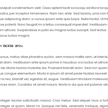
lutpat condimentum velit. Class aptent taciti sociosqu ad litora torq
stra, per inceptos himenaeos. Nam nec ante. Sed lacinia, urna non ti
e adipiscing diam, a cursus ipsum ante quis turpis. Nulla facilisi. Ut frin
e potenti. Nunc feugiat mi a tellus consequat imperdiet. Vestibulum 
m ultrices. Suspendisse in justo eu magna luctus suscipit. Sed lectus.
acus luctus magna.
m lacinia arcu
ursus, metus vitae pharetra auctor, sem massa mattis sem, at inte
 diam. Vestibulum ante ipsum primis in faucibus orci luctus et ultri
rae; Morbi lacinia molestie dui. Praesent blandit dolor. Sed non quam. I
e congue elementum. Morbi in ipsum sit amet pede facilisis laoreet
rra nec, blandit vel, egestas et, augue. Vestibulum tincidunt malesuada
ltrices enim. Curabitur sit amet mauris. Morbi in dui quis est pulvinar u
Integer lacinia sollicitudin massa. Cras metus. Sed aliquet risus a tort
Integer id quam. Morbi mi. Quisque nisl felis, venenatis tristique, digni