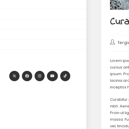
Cura
fergi
Lorem ipsu
cursus ant
ipsum. Pr
lacinia ar
inceptos 
Curabitur 
nibh. Aen
Proin ut li
massa. Fus
vel, tinci