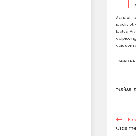
Aenean lec
iaculis et
lectus. Vi
adipiscing
quis sem a
TAGS
:
FOO
PLEASE 
Pre
Cras met