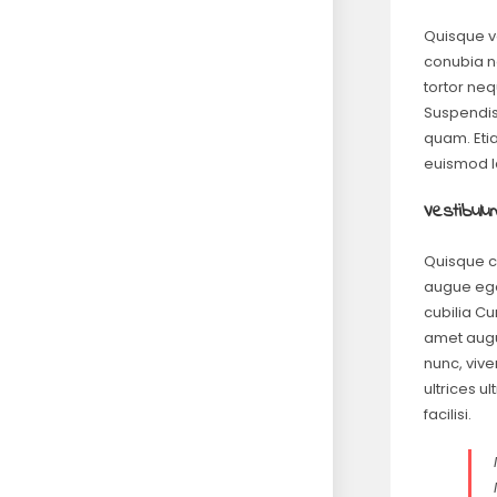
Quisque vo
conubia no
tortor nequ
Suspendiss
quam. Etia
euismod l
Vestibulu
Quisque c
augue eget
cubilia Cu
amet augu
nunc, vive
ultrices u
facilisi.