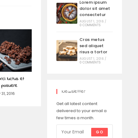
Lorem ipsum
dolor sit amet
consectetur
AUGUST 1, 2016
/
0 COMMENTS
Cras metus
sed aliquet
risus a tortor
AUGUST 1, 2016
/
0 COMMENTS
rci luctus et
s posuere
Newsletter
 31, 2016
Get all latest content
delivered to your email a
few times a month.
GO