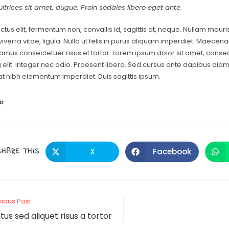
ultrices sit amet, augue. Proin sodales libero eget ante.
tus elit, fermentum non, convallis id, sagittis at, neque. Nullam mauris 
, viverra vitae, ligula. Nulla ut felis in purus aliquam imperdiet. Maecena
vamus consectetuer risus et tortor. Lorem ipsum dolor sit amet, conse
 elit. Integer nec odio. Praesent libero. Sed cursus ante dapibus diam.
t nibh elementum imperdiet. Duis sagittis ipsum.
D
SHARE THIS
X
Facebook
vious Post
us sed aliquet risus a tortor