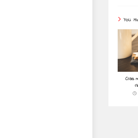
YOU MI
Cras m
r