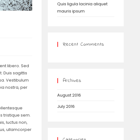
Quis ligula lacinia aliquet
mauris ipsum
Recent Comments
ent libero. Sed
 Duis sagittis
Archives
sa. Vestibulum
bia nostra, per
August 2016
July 2016
Pellentesque
 tristique sem.
uis, luctus non,
tus, ullamcorper
Categories