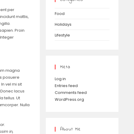
uent per
Food
ncidunt mattis,
gilla.
Holidays
sapien. Proin
Lifestyle
 Integer
Meta
rdum magna
ces posuere
Log in
n vel mi sit
Entries feed
. Donec lacus
Comments feed
 tellus. Ut
WordPress.org
llamcorper. Nulla
or.
About Me
ssim in,