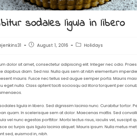
bitur sodales ligula in libero
ejenkins31
August 1, 2016
Holidays
m dolor sit amet, consectetur adipiscing elit. Integer nec odio. Praes
e dapibus diam. Sed nisi. Nulla quis sem at nibh elementum imperdiet.
aesent mauris. Fusce nec tellus sed augue semper porta. Mauris mas
cu eget nulla. Class aptent taciti sociosqu ad litora torquent per conu
himenaeos.
sodales ligula in libero. Sed dignissim lacinia nunc. Curabitur tortor. 
ean quam. In scelerisque sem at dolor. Maecenas mattis. Sed convallis
gula vel nunc egestas porttitor. Morbi lectus risus, iaculis vel, suscipit q
ce ac turpis quis ligula lacinia aliquet. Mauris ipsum. Nulla metus me
dunt sed, euismod in, nibh.