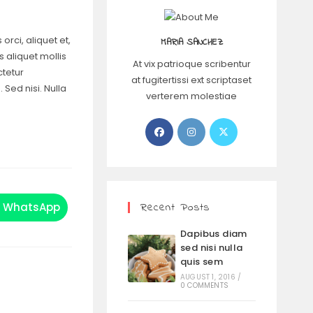
orci, aliquet et,
MARIA SANCHEZ
s aliquet mollis
At vix patrioque scribentur
ctetur
at fugitertissi ext scriptaset
 Sed nisi. Nulla
verterem molestiae
Recent Posts
WhatsApp
Dapibus diam
sed nisi nulla
quis sem
AUGUST 1, 2016
/
0 COMMENTS