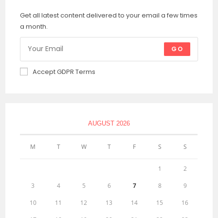
Get all latest content delivered to your email a few times
a month.
GO
Accept GDPR Terms
AUGUST 2026
M
T
W
T
F
S
S
1
2
3
4
5
6
7
8
9
10
11
12
13
14
15
16